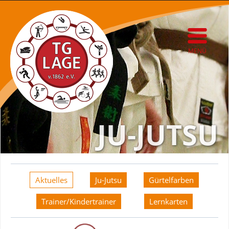
MENÜ
JU-JUTSU
Aktuelles
Ju-Jutsu
Gürtelfarben
Trainer/Kindertrainer
Lernkarten
Aktuelles