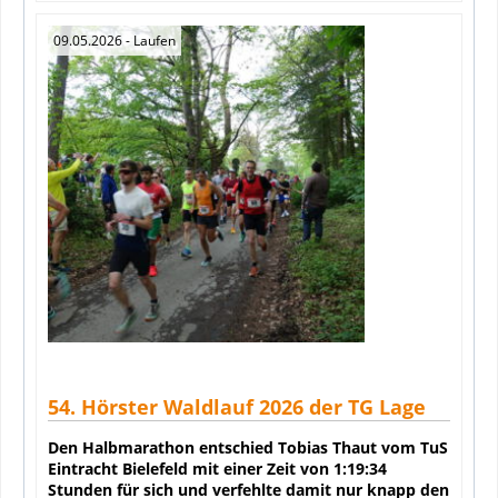
Beteiligten sorgte. Ohne dieses großartige Teamwork wäre ein
Event dieser Qualität nicht realisierbar.
09.05.2026
- Laufen
Der 41. Lipperlandtriathlon hat einmal mehr bewiesen, dass er
ein absolutes Pflichtevent im regionalen Sportkalender ist. Die
Mischung aus Spitzenleistungen, erfolgreicher
Nachwuchsförderung und Anfänger-Begeisterung macht schon
jetzt Vorfreude auf die 42. Auflage, die voraussichtlich am
20.06.2027 stattfinden wird!
Die Ergebnisse könnt ihr auf unserer Webseite
lipperlandtriathlon.tglage.de
finden.
Ergebnisse
54. Hörster Waldlauf 2026 der TG Lage
Den Halbmarathon entschied Tobias Thaut vom TuS
Eintracht Bielefeld mit einer Zeit von 1:19:34
Stunden für sich und verfehlte damit nur knapp den