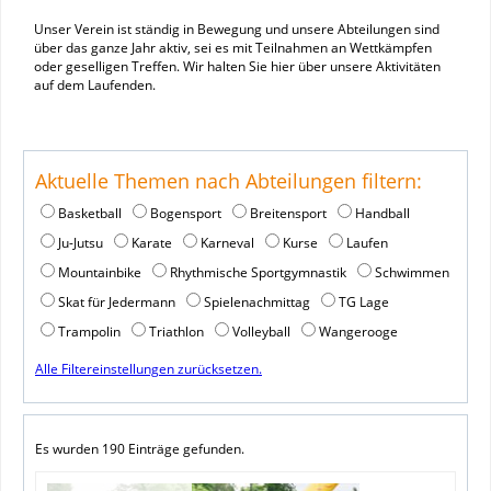
Unser Verein ist ständig in Bewegung und unsere Abteilungen sind
über das ganze Jahr aktiv, sei es mit Teilnahmen an Wettkämpfen
oder geselligen Treffen. Wir halten Sie hier über unsere Aktivitäten
auf dem Laufenden.
Aktuelle Themen nach Abteilungen filtern:
Basketball
Bogensport
Breitensport
Handball
Ju-Jutsu
Karate
Karneval
Kurse
Laufen
Mountainbike
Rhythmische Sportgymnastik
Schwimmen
Skat für Jedermann
Spielenachmittag
TG Lage
Trampolin
Triathlon
Volleyball
Wangerooge
Alle Filtereinstellungen zurücksetzen.
Es wurden 190 Einträge gefunden.