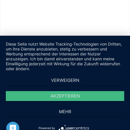
wurde erneut zu einem vollen Erfolg für die TG Lage und trug zur
Förderung des Breitensports in der Region bei.
Der 55. Hörster Waldlauf ist bereits für den 8. Mai 2027 geplant.
Diese Seite nutzt Website Tracking-Technologien von Dritten,
um ihre Dienste anzubieten, stetig zu verbessern und
Werbung entsprechend der Interessen der Nutzer
anzuzeigen. Ich bin damit einverstanden und kann meine
Einwilligung jederzeit mit Wirkung für die Zukunft widerrufen
oder ändern.
VERWEIGERN
AKZEPTIEREN
MEHR
Powered by