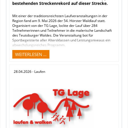
bestehenden Streckenrekord auf dieser Strecke.
Mit einer der traditionsreichsten Laufveranstaltungen in der
Region fand am 9. Mai 2026 der 54. Hörster Waldlauf statt.
Organisiert von der TG Lage, lockte der Lauf über 284
Teilnehmerinnen und Teilnehmer in die malerische Landschaft
des Teutoburger Waldes. Die Veranstaltung bot für
Sportbegeisterte aller Altersklassen und Leistungsniveaus ein
abwechslungsreiches Programm.
Angeboten waren verschiedenen Distanzen: 1,2 km (für 8-15-
WEITERLESEN …
jährige), 5,7 km, 10 km und der Halbmarathon über 21,1 km. Alle
Strecken führten über befestigte Waldwege des Naturparks
Teutoburger Wald, teilweise entlang des berühmten
28.04.2026
- Laufen
Hermannswegs.
Wer wollte, konnte auch beim (Nordic-) Walking auf den 5,7 und
10 km langen Strecken mit dabei sein.
Für die jüngsten Teilnehmer gab es einen Bambinilauf über 400
Meter, der bei den Kindern und ihren Begleitungen für eine
große Begeisterung sorgte.
Den Halbmarathon entschied Tobias Thaut vom TuS Eintracht
Bielefeld mit einer Zeit von 1:19:34 Stunden für sich und
verfehlte damit nur knapp den bestehenden Streckenrekord auf
dieser Strecke. Bei den Frauen siegte Vivian Holzhauer vom TuS
Kachtenhausen mit 1:43:10 Stunden.