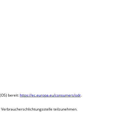
(OS) bereit:
https://ec.europa.eu/consumers/odr
.
er Verbraucherschlichtungsstelle teilzunehmen.