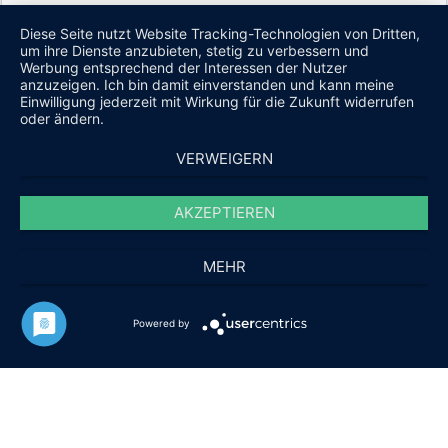
Es wurden keine Einträge gefunden.
Diese Seite nutzt Website Tracking-Technologien von Dritten,
um ihre Dienste anzubieten, stetig zu verbessern und
Werbung entsprechend der Interessen der Nutzer
anzuzeigen. Ich bin damit einverstanden und kann meine
AKTUELLES AUS UNSERER ABTEILUNG
Einwilligung jederzeit mit Wirkung für die Zukunft widerrufen
oder ändern.
Zurzeit sind keine Nachrichten vorhanden.
VERWEIGERN
FOTO-GALERIEN
AKZEPTIEREN
MEHR
Powered by