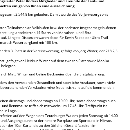
gsleiter Peter Anders Mitglieder und Freunde der Lauf- und
ielten einige von Ihnen eine Auszeichnung.
 insgesamt 2.544,8 km gelaufen. Damit wurde das Vorjahresergebnis
sten Teilnahmen an Volkläufen bzw. der höchsten insgesamt gelaufenen
abteilung absolvierten 14 Starts von Marathon- und Ultra-
auf. Längste Distanzen waren dabei für Kevin Reese der Ultra Trail
gamarsch Weserbergland mit 100 km.
 den 3. Platz in der Vereinswertung, gefolgt von Jörg Winter, der 218,2,3
atz, gefolgt von Heidrun Winter auf dem zweiten Platz sowie Monika
 belegten.
sich Matti Winter und Celine Beckmeier über die Erstplatzierung.
ders den Anwesenden Gesundheit und sportliche Ausdauer, sowie viele
ie bevorstehenden Volkslauftermine freuen sich alle auf die kommenden
szeiten dienstags und donnerstags ab 19.00 Uhr, sowie donnerstags auch
- und Rennmäuse trifft sich mittwochs um 17.45 Uhr. Treffpunkt ist
ee in Lage.
Osterferien auf den Wegen des Teutoburger Waldes jeden Samstag ab 14.00
 und Ausgangspunkt ist der hintere Parkplatz am Sportplatz in Hörste.
er der 10er-Karte, die zu den üblichen Geschäftszeiten im