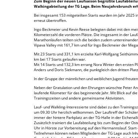
Zum Beginn der neuen Laufsaison begrüßte Laufabteilun
Walkingabteilung der TG Lage. Beim Neujahrsbrunch erh
Bei insgesamt 153 mitgeteilten Starts wurden im Jahr 2025
erneut übertroffen.
Ingo Beckmeier und Kevin Reese belegten dabei mit den mei
Kilometerzahl die vorderen Plätze. Die insgesamt in der Lauf
Marathonläufen teilten sich die beiden zudem untereinander 
Vipava Valley mit 161,7 km und für Ingo Beckmeier der Me
Mit 23 Starts und 331,1 km erzielte Karl-Wolfgang Seithümmer
km bei 17 Starts gelaufen war.
Mit 14 Starts und 132,3 km errang Nora Winter den ersten Pl
Anders und Doris Siekmann, die punktgleich den dritten Platz
In der Gruppe der männlichen und weiblichen Jugend freuten 
Neben der Gratulation und den Ehrungen wünschte Peter An
laufende Kilometer für das beginnende Jahr. Mit Blick auf d
Trainingszeiten und andere gemeinsame Aktivitäten.
Lauf- und Walkling-Interessierte sind dabei zu den Training
um 09.30 Uhr herzlich willkommen. Der Lauftreff der Schüler
immer der hintere Parkplatz an der TG-Halle in der Eichenall
Zusätzlich trainiert die Laufabteilung bis zum Beginn der 
Uhr in Hörste zur Vorbereitung auf den Hermannslauf. Start-
Teilnehmen können neben Mitgliedern der TG Lage auch Inhab