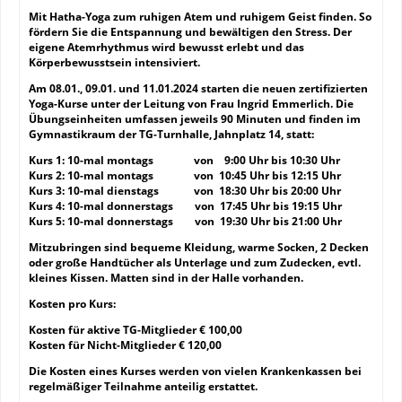
Mit Hatha-Yoga zum ruhigen Atem und ruhigem Geist finden. So
fördern Sie die Entspannung und bewältigen den Stress. Der
eigene Atemrhythmus wird bewusst erlebt und das
Körperbewusstsein intensiviert.
Am 08.01., 09.01. und 11.01.2024 starten die neuen zertifizierten
Yoga-Kurse unter der Leitung von Frau Ingrid Emmerlich. Die
Übungseinheiten umfassen jeweils 90 Minuten und finden im
Gymnastikraum der TG-Turnhalle, Jahnplatz 14, statt:
Kurs 1: 10-mal montags von 9:00 Uhr bis 10:30 Uhr
Kurs 2: 10-mal montags von 10:45 Uhr bis 12:15 Uhr
Kurs 3: 10-mal dienstags von 18:30 Uhr bis 20:00 Uhr
Kurs 4: 10-mal donnerstags von 17:45 Uhr bis 19:15 Uhr
Kurs 5: 10-mal donnerstags von 19:30 Uhr bis 21:00 Uhr
Mitzubringen sind bequeme Kleidung, warme Socken, 2 Decken
oder große Handtücher als Unterlage und zum Zudecken, evtl.
kleines Kissen. Matten sind in der Halle vorhanden.
Kosten pro Kurs:
Kosten für aktive TG-Mitglieder € 100,00
Kosten für Nicht-Mitglieder € 120,00
Die Kosten eines Kurses werden von vielen Krankenkassen bei
regelmäßiger Teilnahme anteilig erstattet.