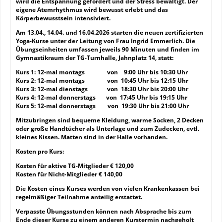
wird die Entspannung gefördert und der Stress bewältigt. Der
eigene Atemrhythmus wird bewusst erlebt und das
Körperbewusstsein intensiviert.
Am 13.04., 14.04. und 16.04.2026 starten die neuen zertifizierten
Yoga-Kurse unter der Leitung von Frau Ingrid Emmerlich. Die
Übungseinheiten umfassen jeweils 90 Minuten und finden im
Gymnastikraum der TG-Turnhalle, Jahnplatz 14, statt:
Kurs 1: 12-mal montags von 9:00 Uhr bis 10:30 Uhr
Kurs 2: 12-mal montags von 10:45 Uhr bis 12:15 Uhr
Kurs 3: 12-mal dienstags von 18:30 Uhr bis 20:00 Uhr
Kurs 4: 12-mal donnerstags von 17:45 Uhr bis 19:15 Uhr
Kurs 5: 12-mal donnerstags von 19:30 Uhr bis 21:00 Uhr
Mitzubringen sind bequeme Kleidung, warme Socken, 2 Decken
oder große Handtücher als Unterlage und zum Zudecken, evtl.
kleines Kissen. Matten sind in der Halle vorhanden.
Kosten pro Kurs:
Kosten für aktive TG-Mitglieder € 120,00
Kosten für Nicht-Mitglieder € 140,00
Die Kosten eines Kurses werden von vielen Krankenkassen bei
regelmäßiger Teilnahme anteilig erstattet.
Verpasste Übungsstunden können nach Absprache bis zum
Ende dieser Kurse zu einem anderen Kurstermin nachgeholt