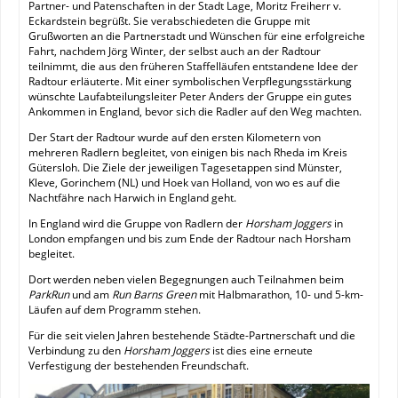
Partner- und Patenschaften in der Stadt Lage, Moritz Freiherr v.
Eckardstein begrüßt. Sie verabschiedeten die Gruppe mit
Grußworten an die Partnerstadt und Wünschen für eine erfolgreiche
Fahrt, nachdem Jörg Winter, der selbst auch an der Radtour
teilnimmt, die aus den früheren Staffelläufen entstandene Idee der
Radtour erläuterte. Mit einer symbolischen Verpflegungsstärkung
wünschte Laufabteilungsleiter Peter Anders der Gruppe ein gutes
Ankommen in England, bevor sich die Radler auf den Weg machten.
Der Start der Radtour wurde auf den ersten Kilometern von
mehreren Radlern begleitet, von einigen bis nach Rheda im Kreis
Gütersloh. Die Ziele der jeweiligen Tagesetappen sind Münster,
Kleve, Gorinchem (NL) und Hoek van Holland, von wo es auf die
Nachtfähre nach Harwich in England geht.
In England wird die Gruppe von Radlern der
Horsham Joggers
in
London empfangen und bis zum Ende der Radtour nach Horsham
begleitet.
Dort werden neben vielen Begegnungen auch Teilnahmen beim
ParkRun
und am
Run Barns Green
mit Halbmarathon, 10- und 5-km-
Läufen auf dem Programm stehen.
Für die seit vielen Jahren bestehende Städte-Partnerschaft und die
Verbindung zu den
Horsham Joggers
ist dies eine erneute
Verfestigung der bestehenden Freundschaft.