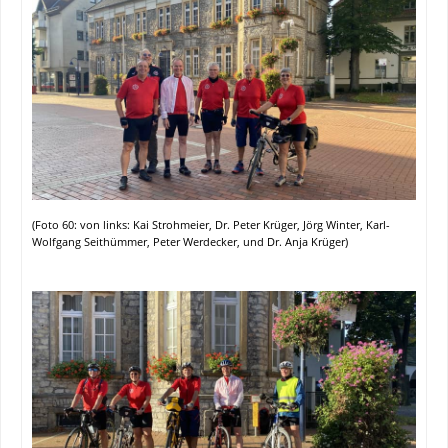
(Foto 60: von links: Kai Strohmeier, Dr. Peter Krüger, Jörg Winter, Karl-
Wolfgang Seithümmer, Peter Werdecker, und Dr. Anja Krüger)