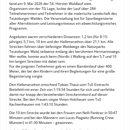
fand am 9. Mai 2026 der 54. Hörster Waldlauf statt.
Organisiert von der TG Lage, lockte der Lauf über 284
Teilnehmerinnen und Teilnehmer in die malerische Landschaft des
Teutoburger Waldes. Die Veranstaltung bot für Sportbegeisterte
aller Altersklassen und Leistungsniveaus ein abwechslungsreiches
Programm.
Angeboten waren verschiedenen Distanzen: 1,2 km (für 8-15-
jährige), 5,7 km, 10 km und der Halbmarathon über 21,1 km. Alle
Strecken führten über befestigte Waldwege des Naturparks
Teutoburger Wald, teilweise entlang des berühmten Hermannswegs.
Wer wollte, konnte auch beim (Nordic-) Walking auf den 5,7 und 10
km langen Strecken mit dabei sein.
Für die jüngsten Teilnehmer gab es einen Bambinilauf über 400
Meter, der bei den Kindern und ihren Begleitungen für eine große
Begeisterung sorgte.
Den Halbmarathon entschied Tobias Thaut vom TuS Eintracht
Bielefeld mit einer Zeit von 1:19:34 Stunden für sich und verfehlte
damit nur knapp den bestehenden Streckenrekord auf dieser
Strecke. Bei den Frauen siegte Vivian Holzhauer vom TuS
Kachtenhausen mit 1:43:10 Stunden.
Die 10 km-Strecke wurde bei den Frauen von Nelli Pankraz in 50:47
Minuten und bei den Männern von Lucas Plagwitz (Running Crew
Münster) in 41:30 Minuten – gewonnen.