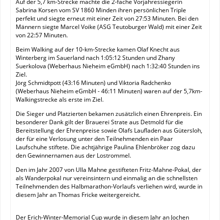
Auf der 5,7 km-Strecke machte die 2-fache Vorjahressiegerin
Sabrina Korsen vom SV 1860 Minden ihren persönlichen Triple
perfekt und siegte erneut mit einer Zeit von 27:53 Minuten. Bei den
Männern siegte Marcel Voike (ASG Teutoburger Wald) mit einer Zeit
von 22:57 Minuten.
Beim Walking auf der 10-km-Strecke kamen Olaf Knecht aus
Winterberg im Sauerland nach 1:05:12 Stunden und Zhany
Suerkolova (Weberhaus Nieheim eGmbH) nach 1:32:40 Stunden ins
Ziel.
Jörg Schmidtpott (43:16 Minuten) und Viktoria Radchenko
(Weberhaus Nieheim eGmbH - 46:11 Minuten) waren auf der 5,7km-
Walkingstrecke als erste im Ziel.
Die Sieger und Platzierten bekamen zusätzlich einen Ehrenpreis. Ein
besonderer Dank gilt der Brauerei Strate aus Detmold für die
Bereitstellung der Ehrenpreise sowie Olafs Laufladen aus Gütersloh,
der für eine Verlosung unter den Teilnehmenden ein Paar
Laufschuhe stiftete. Die achtjährige Paulina Ehlenbröker zog dazu
den Gewinnernamen aus der Lostrommel.
Den im Jahr 2007 von Ulla Mahne gestifteten Fritz-Mahne-Pokal, der
als Wanderpokal nur vereinsintern und einmalig an die schnellsten
Teilnehmenden des Halbmarathon-Vorlaufs verliehen wird, wurde in
diesem Jahr an Thomas Fricke weitergereicht.
Der Erich-Winter-Memorial Cup wurde in diesem Jahr an Jochen