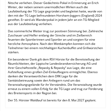
Nitsche verliehen. Dieser Gedächtnis-Pokal in Erinnerung an Erich
Winter, der neben seinem unermüdlichen Wirken auch die
Laufabteilung der TG Lage gegründet und begleitet hatte, wurde von
den mit der TG Lage befreundeten Horsham-Joggers (England) 2024
gestiftet. Er wird als Wanderpokal in jedem Jahr an ein TG-Mitglied
aus der Laufabteilung verliehen.
Das sommerliche Wetter trug zur positiven Stimmung bei. Zahlreiche
Zuschauer und Helfer entlang der Strecke und im Zielbereich
feuerten die Sportlerinnen und Sportler an und sorgten für eine
herzliche Atmosphäre. Nach den Wettkämpfen konnten sich die
Teilnehmer bei einem reichhaltigen Kuchenbuffet und Grillwürstchen
stärken.
Ein besonderer Dank gilt dem RSV Hörste für die Bereitstellung der
Räumlichkeiten, der Lippische Landesbrandversicherung AG und
ihrer Geschäftsstelle „Repasky & Repasky“ aus Lage, die eine
Aufstellung eines großen Ziel-Einlaufbogens ermöglichte. Ebenso
danken die Verantwortlichen dem DRK Lage für die
Sanitätsbetreuung sowie den Anliegern rund um das
Veranstaltungsgelände für ihr Verständnis. Die Veranstaltung wurde
erneut zu einem vollen Erfolg für die TG Lage und trug zur Förderung
des Breitensports in der Region bei.
Der 55. Hörster Waldlauf ist bereits für den 8. Mai 2027 geplant.